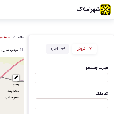
شهراملاک
خانه
جستجوی
فروش
اجاره
مرتب سازی ب
عبارت جستجو
رسم
محدوده
کد ملک
جغرافیایی