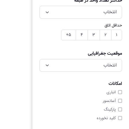
حداکثر تعداد واحد در طبقه
حداقل اتاق
5+
4
3
2
1
موقعیت جغرافیایی
امکانات
انباری
آسانسور
پارکینگ
کلید نخورده