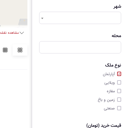
شهر
مشاهده نقشه 
محله
نوع ملک
آپارتمان
flet
| ©
nitasoft.ir
ویلایی
مغازه
زمین و باغ
صنعتی
قیمت خرید (تومان)