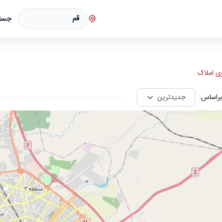
قم
جست
 املاک
راساس: