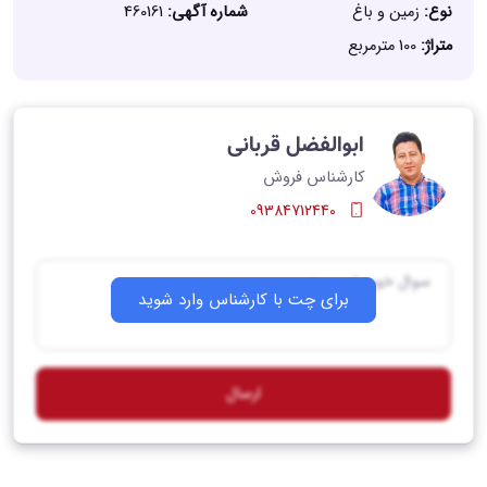
نوع:
زمین و باغ
شماره آگهی:
460161
متراژ:
100 مترمربع
ابوالفضل قربانی
کارشناس فروش
09384712440
برای چت با کارشناس وارد شوید
ارسال