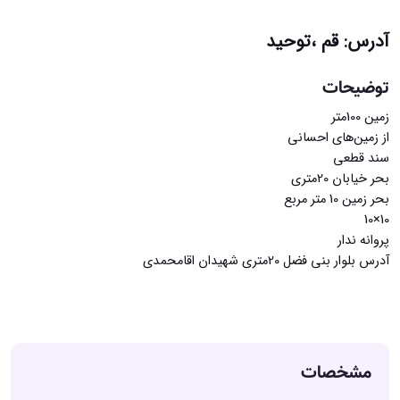
آدرس: قم ،توحید
توضیحات
زمین 100متر
از زمین‌های احسانی
سند قطعی
بحر خیابان 20متری
بحر زمین 10 متر مربع
10×10
پروانه ندار
آدرس بلوار بنی فضل 20متری شهیدان اقامحمدی
مشخصات