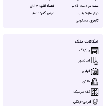
سند:
در دست اقدام
تعداد اتاق:
3 اتاق
نوع سازه:
بتنی
عرض گذر:
16 متر
کاربری:
مسکونی
امکانات ملک
پارکینگ
آسانسور
انباری
بالکن
کف سرامیک
ایرانی-فرنگی