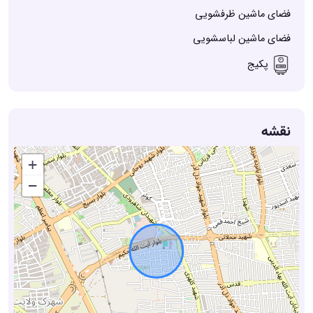
فضای ماشین ظرفشویی
فضای ماشین لباسشویی
پکیج
نقشه
+
−