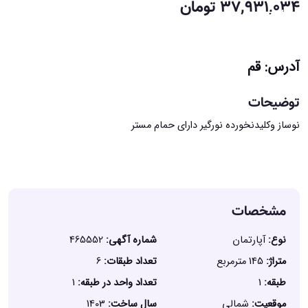
۳۷,۹۳۱,۰۳۴ تومان
/
آدرس: قم
توضیحات
نوساز وکلیدنخورده نورگیر دارای حمام مستر
مشخصات
نوع:
آپارتمان
شماره آگهی:
465552
متراژ:
145 مترمربع
تعداد طبقات:
6
طبقه:
1
تعداد واحد در طبقه:
1
موقعیت:
شمالی
سال ساخت:
1403