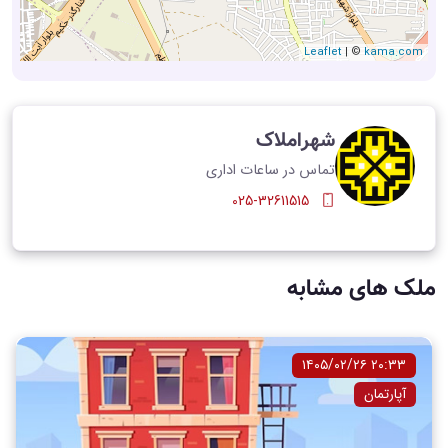
Leaflet
| ©
kama.com
شهراملاک
تماس در ساعات اداری
025-32611515
ملک های مشابه
۲۰:۳۳ ۱۴۰۵/۰۲/۲۶
آپارتمان