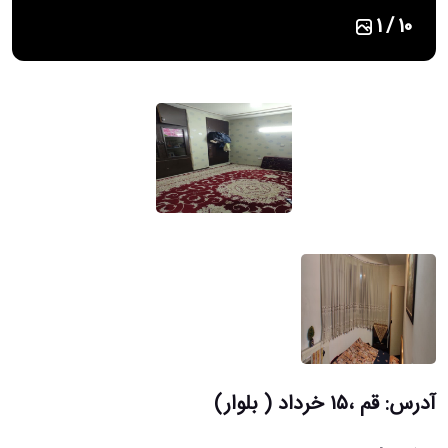
1
/
10
آدرس: قم ،۱۵ خرداد ( بلوار)