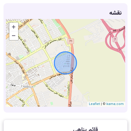
نقشه
+
−
Leaflet
| ©
kama.com
قائم پناهی