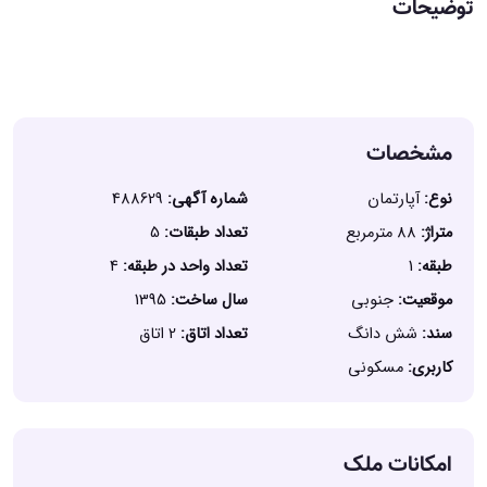
توضیحات
مشخصات
نوع:
آپارتمان
شماره آگهی:
488629
متراژ:
88 مترمربع
تعداد طبقات:
5
طبقه:
1
تعداد واحد در طبقه:
4
موقعیت:
جنوبی
سال ساخت:
1395
سند:
شش دانگ
تعداد اتاق:
2 اتاق
کاربری:
مسکونی
امکانات ملک