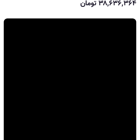
۳۸,۶۳۶,۳۶۴ تومان